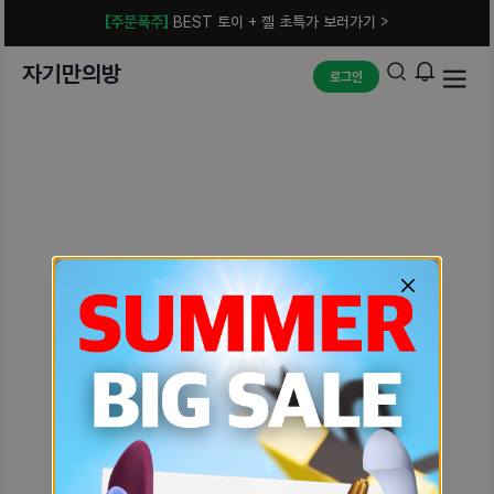
[주문폭주]
BEST 토이 + 젤 초특가 보러가기 >
자기만의방
로그인
예상치 못한 에러입니다.