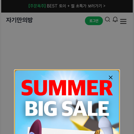
[주문폭주]
BEST 토이 + 젤 초특가 보러가기 >
자기만의방
로그인
예상치 못한 에러입니다.