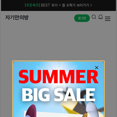
[주문폭주]
BEST 토이 + 젤 초특가 보러가기 >
자기만의방
로그인
예상치 못한 에러입니다.