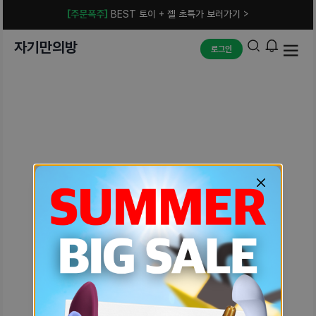
[주문폭주]
BEST 토이 + 젤 초특가 보러가기 >
자기만의방
로그인
예상치 못한 에러입니다.