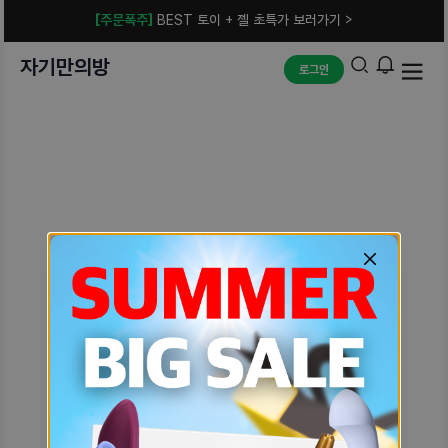
[주문폭주]
BEST 토이 + 젤 초특가 보러가기 >
자기만의방
로그인
예상치 못한 에러입니다.