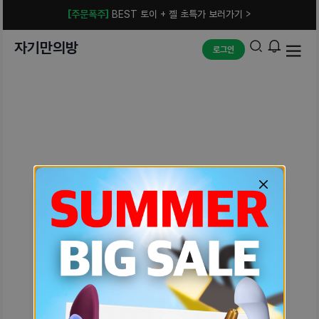
[주문폭주]
BEST 토이 + 젤 초특가 보러가기 >
자기만의방
로그인
예상치 못한 에러입니다.