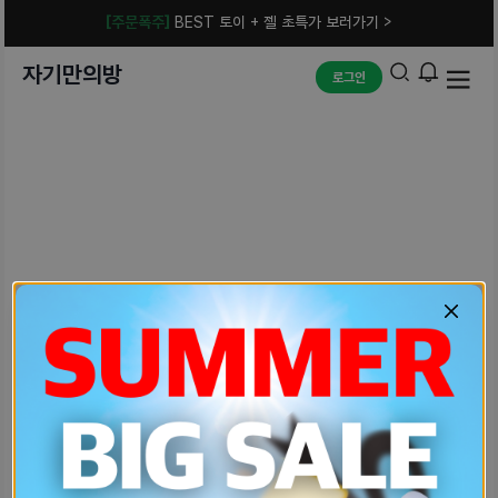
[주문폭주]
BEST 토이 + 젤 초특가 보러가기 >
자기만의방
로그인
예상치 못한 에러입니다.