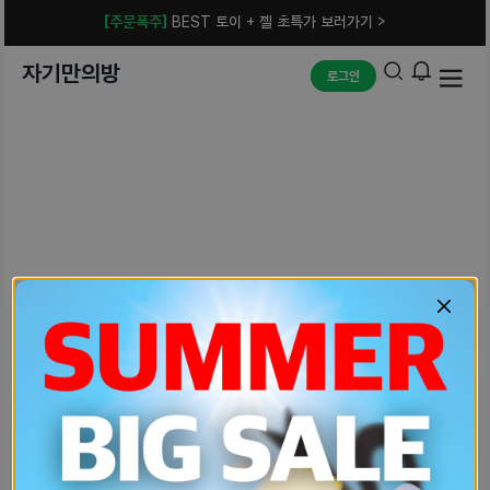
[주문폭주]
BEST 토이 + 젤 초특가 보러가기 >
자기만의방
로그인
예상치 못한 에러입니다.