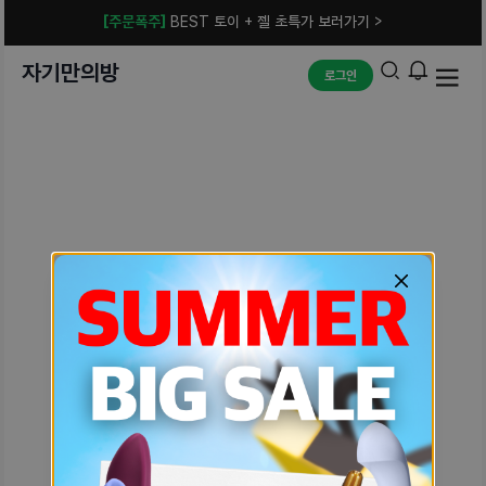
[주문폭주]
BEST 토이 + 젤 초특가 보러가기 >
자기만의방
로그인
예상치 못한 에러입니다.