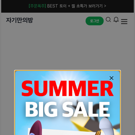
[주문폭주]
BEST 토이 + 젤 초특가 보러가기 >
자기만의방
로그인
예상치 못한 에러입니다.