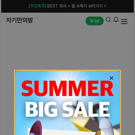
[주문폭주]
BEST 토이 + 젤 초특가 보러가기 >
자기만의방
로그인
예상치 못한 에러입니다.