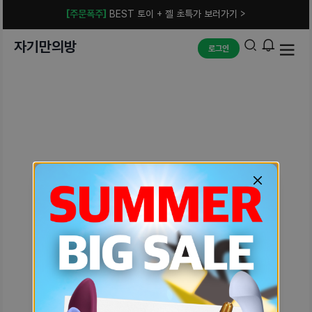
[주문폭주]
BEST 토이 + 젤 초특가 보러가기 >
자기만의방
로그인
예상치 못한 에러입니다.