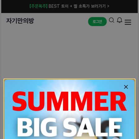
[주문폭주]
BEST 토이 + 젤 초특가 보러가기 >
자기만의방
로그인
예상치 못한 에러입니다.