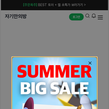
[주문폭주]
BEST 토이 + 젤 초특가 보러가기 >
자기만의방
로그인
예상치 못한 에러입니다.