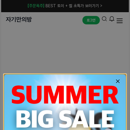
[주문폭주]
BEST 토이 + 젤 초특가 보러가기 >
자기만의방
로그인
예상치 못한 에러입니다.