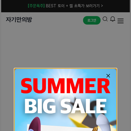
[주문폭주]
BEST 토이 + 젤 초특가 보러가기 >
자기만의방
로그인
예상치 못한 에러입니다.