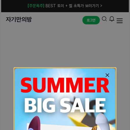
[주문폭주]
BEST 토이 + 젤 초특가 보러가기 >
자기만의방
로그인
예상치 못한 에러입니다.