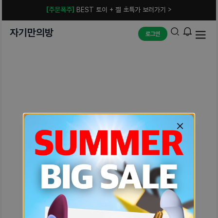
[주문폭주]
BEST 토이 + 젤 초특가 보러가기 >
자기만의방
로그인
예상치 못한 에러입니다.