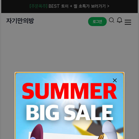
[주문폭주]
BEST 토이 + 젤 초특가 보러가기 >
자기만의방
로그인
예상치 못한 에러입니다.