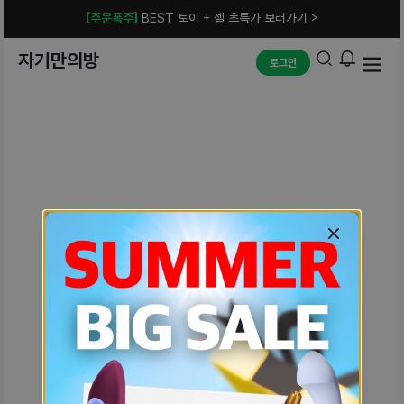
[주문폭주]
BEST 토이 + 젤 초특가 보러가기 >
자기만의방
로그인
예상치 못한 에러입니다.