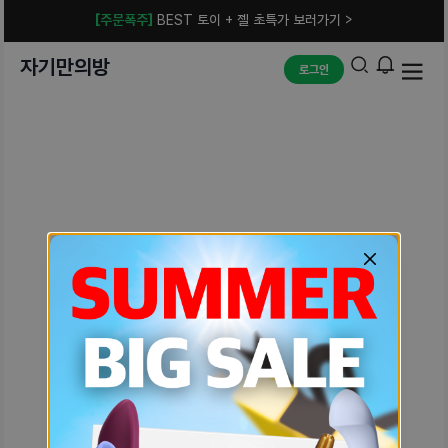
[주문폭주]
BEST 토이 + 젤 초특가 보러가기 >
자기만의방
로그인
예상치 못한 에러입니다.