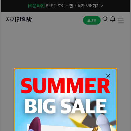
[주문폭주]
BEST 토이 + 젤 초특가 보러가기 >
자기만의방
로그인
예상치 못한 에러입니다.