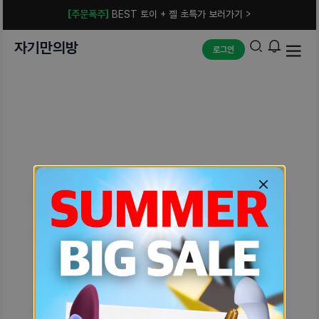
[주문폭주]
BEST 토이 + 젤 초특가 보러가기 >
자기만의방
로그인
예상치 못한 에러입니다.