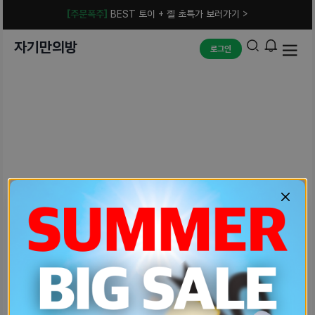
[주문폭주]
BEST 토이 + 젤 초특가 보러가기 >
자기만의방
로그인
예상치 못한 에러입니다.