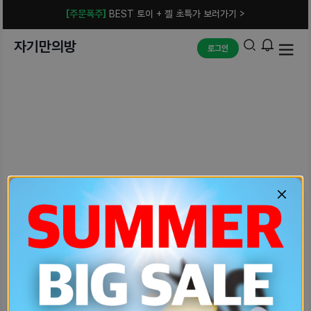
[주문폭주]
BEST 토이 + 젤 초특가 보러가기 >
자기만의방
로그인
예상치 못한 에러입니다.