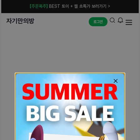
[주문폭주]
BEST 토이 + 젤 초특가 보러가기 >
자기만의방
로그인
예상치 못한 에러입니다.