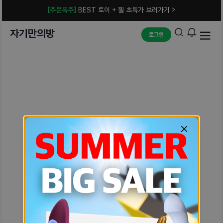
[주문폭주]
BEST 토이 + 젤 초특가 보러가기 >
자기만의방
로그인
예상치 못한 에러입니다.