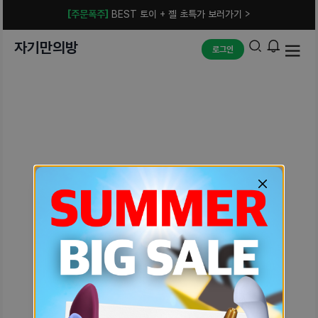
[주문폭주]
BEST 토이 + 젤 초특가 보러가기 >
자기만의방
로그인
예상치 못한 에러입니다.