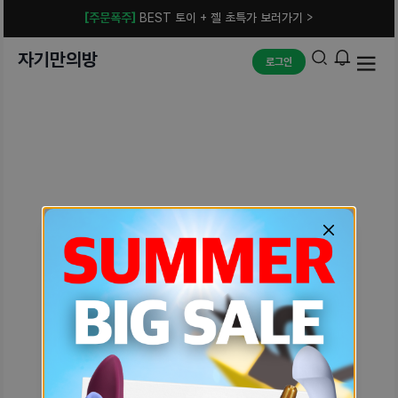
[주문폭주]
BEST 토이 + 젤 초특가 보러가기 >
자기만의방
로그인
예상치 못한 에러입니다.