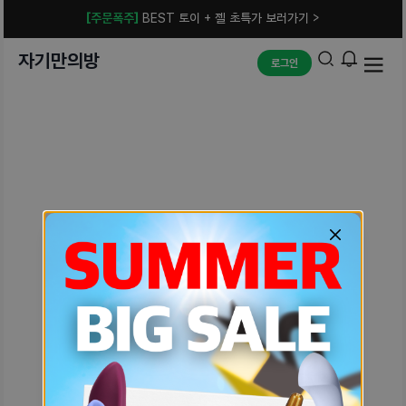
[주문폭주]
BEST 토이 + 젤 초특가 보러가기 >
자기만의방
로그인
예상치 못한 에러입니다.