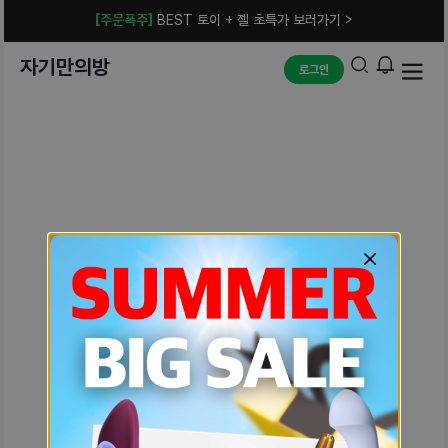
[주문폭주]
BEST 토이 + 젤 초특가 보러가기 >
자기만의방
로그인
예상치 못한 에러입니다.