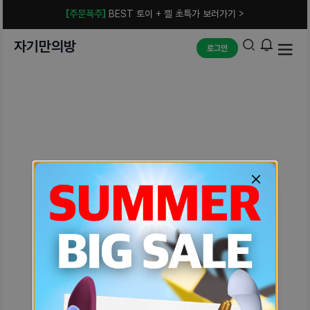
[주문폭주]
BEST 토이 + 젤 초특가 보러가기 >
자기만의방
로그인
예상치 못한 에러입니다.