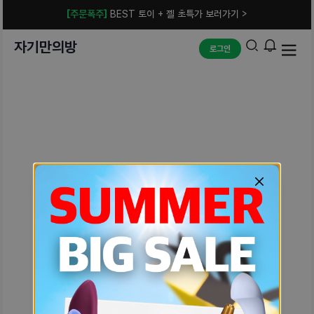
[주문폭주]
BEST 토이 + 젤 초특가 보러가기 >
자기만의방
로그인
예상치 못한 에러입니다.