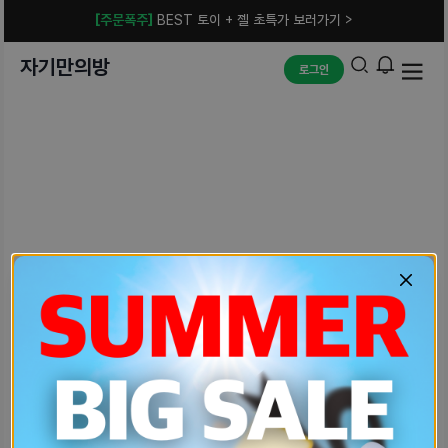
[주문폭주]
BEST 토이 + 젤 초특가 보러가기 >
자기만의방
로그인
예상치 못한 에러입니다.