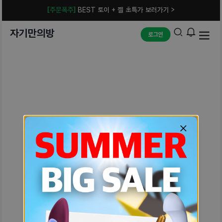
[주문폭주]
BEST 토이 + 젤 초특가 보러가기 >
자기만의방
로그인
예상치 못한 에러입니다.