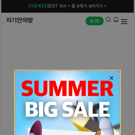
[주문폭주]
BEST 토이 + 젤 초특가 보러가기 >
자기만의방
로그인
예상치 못한 에러입니다.