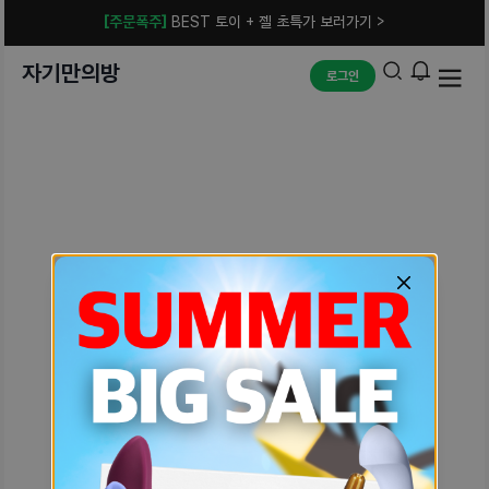
[주문폭주]
BEST 토이 + 젤 초특가 보러가기 >
자기만의방
로그인
예상치 못한 에러입니다.