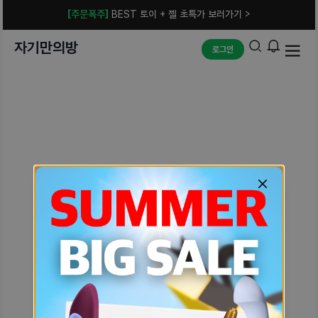
[주문폭주]
BEST 토이 + 젤 초특가 보러가기 >
자기만의방
로그인
예상치 못한 에러입니다.