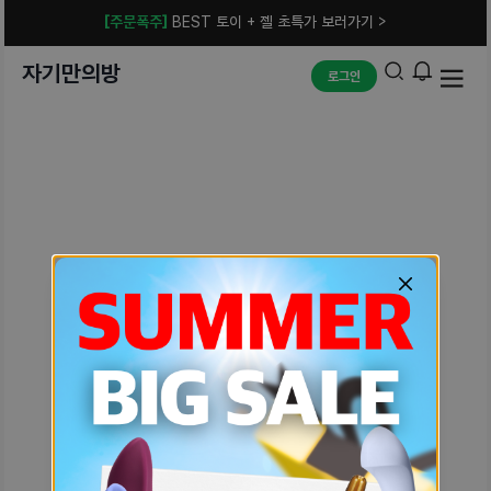
[주문폭주]
BEST 토이 + 젤 초특가 보러가기 >
자기만의방
로그인
예상치 못한 에러입니다.