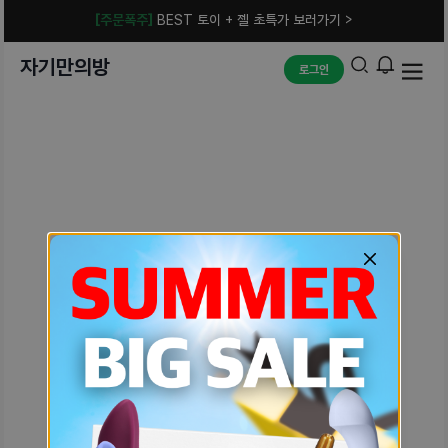
[주문폭주]
BEST 토이 + 젤 초특가 보러가기 >
자기만의방
로그인
예상치 못한 에러입니다.