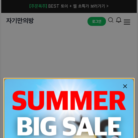
[주문폭주]
BEST 토이 + 젤 초특가 보러가기 >
자기만의방
로그인
예상치 못한 에러입니다.