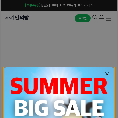
[주문폭주]
BEST 토이 + 젤 초특가 보러가기 >
자기만의방
로그인
예상치 못한 에러입니다.