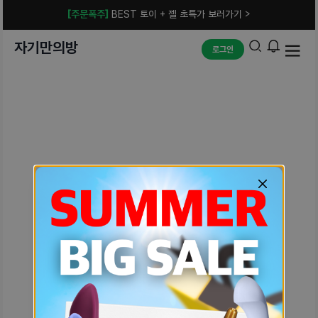
[주문폭주]
BEST 토이 + 젤 초특가 보러가기 >
자기만의방
로그인
예상치 못한 에러입니다.