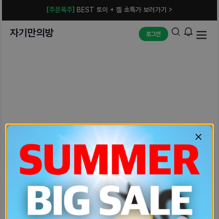
[주문폭주]
BEST 토이 + 젤 초특가 보러가기 >
자기만의방
로그인
예상치 못한 에러입니다.