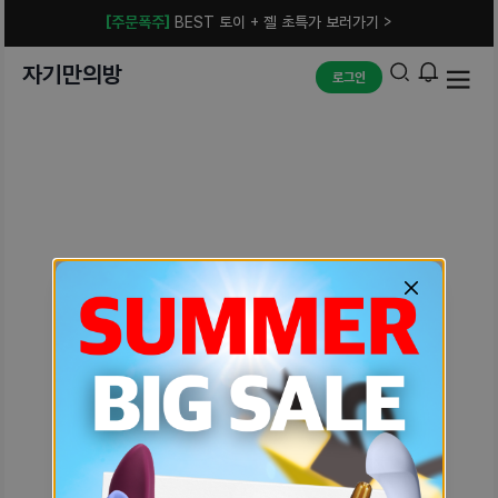
[주문폭주]
BEST 토이 + 젤 초특가 보러가기 >
자기만의방
로그인
예상치 못한 에러입니다.