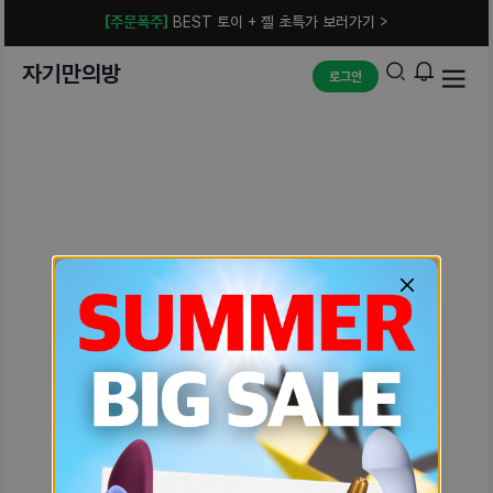
[주문폭주]
BEST 토이 + 젤 초특가 보러가기 >
자기만의방
로그인
예상치 못한 에러입니다.