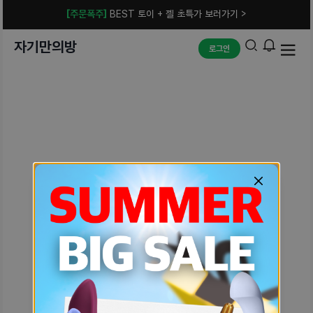
[주문폭주]
BEST 토이 + 젤 초특가 보러가기 >
자기만의방
로그인
예상치 못한 에러입니다.