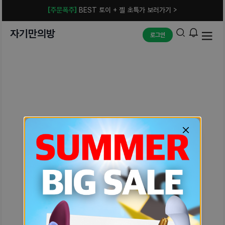
[주문폭주]
BEST 토이 + 젤 초특가 보러가기 >
자기만의방
로그인
예상치 못한 에러입니다.