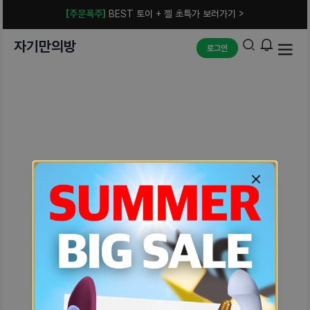
[주문폭주]
BEST 토이 + 젤 초특가 보러가기 >
자기만의방
로그인
예상치 못한 에러입니다.