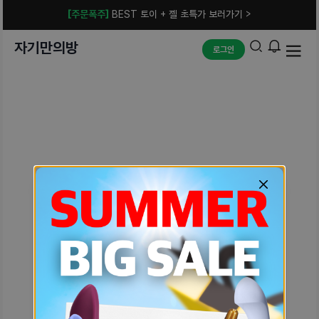
[주문폭주]
BEST 토이 + 젤 초특가 보러가기 >
자기만의방
로그인
예상치 못한 에러입니다.